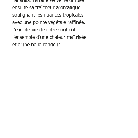
l’ananas. La baie verveine diffuse
ensuite sa fraîcheur aromatique,
soulignant les nuances tropicales
avec une pointe végétale raffinée.
L’eau-de-vie de cidre soutient
l’ensemble d’une chaleur maîtrisée
et d’une belle rondeur.
Conseils de dégustation :
À déguster frais
Esprit de la boisson :
Une escapade tropicale pleine
d’énergie et de lumière, où la
gourmandise exotique se marie à
la fraîcheur végétale.
TIZ’ANANAS, c’est l’appel du
large dans un verre, entre soleil,
verger et brise légère.