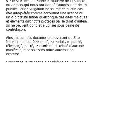
sur le Site sont la propriété exclusive de la Société
ou de tiers qui nous ont donné l'autorisation de les
publier. Leur divulgation ne saurait en aucun cas
être interprétée comme accordant une licence ou
un droit d'utilisation quelconque des dites marques
et éléments distinctifs protégés par le droit d'auteur.
Ils ne peuvent donc être utilisés sous peine de
contrefaçon.
Ainsi, aucun des documents provenant du Site
Internet ne peut être copié, reproduit, re-publié,
téléchargé, posté, transmis ou distribué d'aucune
manière que ce soit sans notre autorisation
expresse.
Cependant, il est possible de télécharger une copie
des documents sur un ordinateur pour votre
utilisation personnelle et uniquement à des fins non
commerciales, à condition que vous ne modifiez
pas les informations contenues et que vous
conserviez intacts tous les copyrights et autres
mentions de propriété. La modification de ces
documents ou leur utilisation dans un autre but
constitue une infraction au droit de propriété
intellectuelle de la Société.
Si, à titre personnel, vous disposez d'un site
Internet ou encore d'une page Facebook, d'un
compte twitter ou de tout autre réseau social, et
que vous désirez placer un lien simple renvoyant
directement à la page d'accueil du Site, il est
possible de le faire sans autorisation expresse de la